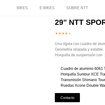
BIKES
E-BIKES
SOBRE NTT
29" NTT SPO
★
★
★
★
★
Una rígida con cuadro de alumi
Geometría relajada y estable.
Horquilla de suspensión con 1
Cuadro de aluminio 6061 T
Horquilla Suntour XCE Tr
Transmisión Shimano Tour
Ruedas Xcone Double Wal
Contacto