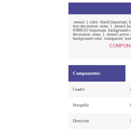
.menu1 { color: black!important; b
text-decoration: none; } .menu1:ho
#5B9C61!important; background-col
decoration: none; } .menu1:active
background-color: transparent; text
COMPON
Componentes
Cuadro
Horquilla
Dirección