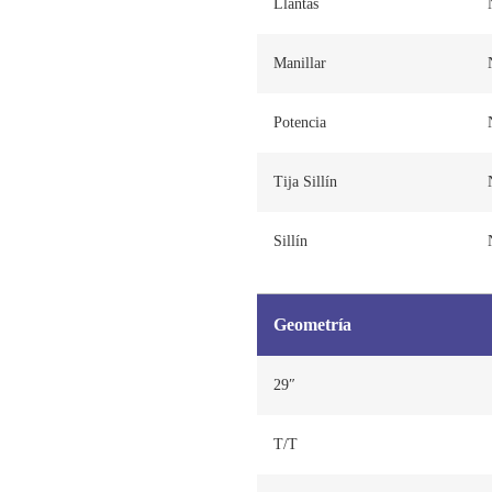
Llantas
Manillar
Potencia
Tija Sillín
Sillín
Geometría
29″
T/T