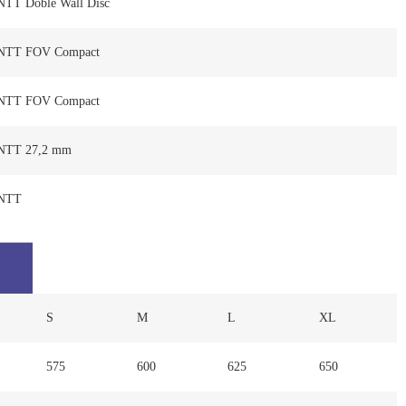
NTT Doble Wall Disc
NTT FOV Compact
NTT FOV Compact
NTT 27,2 mm
NTT
S
M
L
XL
575
600
625
650