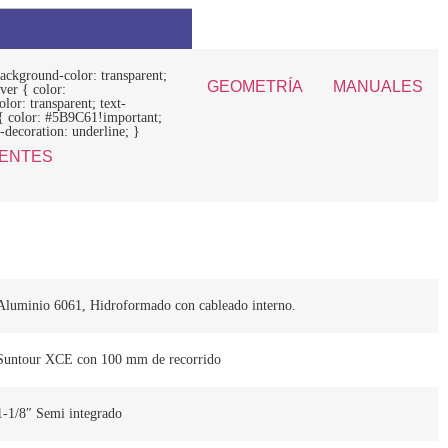
ackground-color: transparent;
GEOMETRÍA
MANUALES
ver { color:
or: transparent; text-
 { color: #5B9C61!important;
-decoration: underline; }
ENTES
Aluminio 6061, Hidroformado con cableado interno.
Suntour XCE con 100 mm de recorrido
1-1/8″ Semi integrado